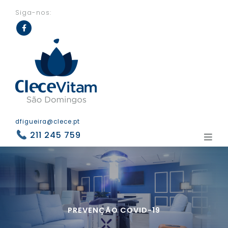
Siga-nos:
Fac
eb
ook
dfigueira@clece.pt
211 245 759
PREVENÇÃO COVID-19