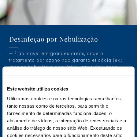
Desinfeção por Nebulização
— É aplicável em grandes áreas, onde o
tratamento por ozono não garanta eficácia (ex.:
amplos balneários, sanitários, armazéns, open
space’s…). Deve utilizar-se o método de
nebulização para a desinfeção de superfícies,
com recurso a um desinfetante que cumpra a
Este website utiliza cookies
norma EN 14476, eficaz, entre outros, contra o
Utilizamos cookies e outras tecnologias semelhantes,
novo coronavírus, SARS-CoV-2, e que pode
tanto nossas como de terceiros, para permitir o
provocar a doença COVID-19.
fornecimento de determinadas funcionalidades, o
alojamento de vídeos, a integração de redes sociais e a
— O produto desinfetante é nebulizado com um
equipamento próprio para, assim, assegurar uma
análise do tráfego do nosso sítio Web. Excetuando os
correta e uniforme aplicação do desinfetante, em
cookies necessários para o funcionamento deste sítio